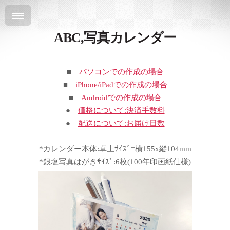
ABC,写真カレンダー
■
パソコンでの作成の場合
■
iPhone/iPadでの作成の場合
■
Androidでの作成の場合
●
価格について:決済手数料
●
配送について:お届け日数
*カレンダー本体:卓上ｻｲｽﾞ=横155x縦104mm
*銀塩写真はがきｻｲｽﾞ:6枚(100年印画紙仕様)